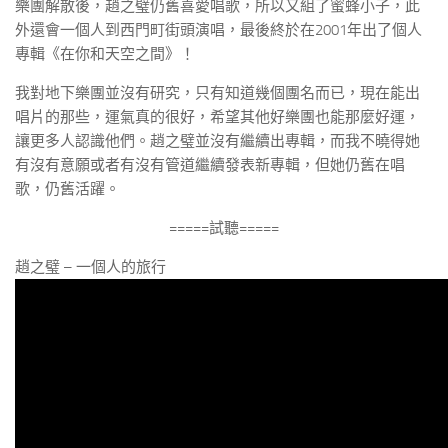
樂團解散後，趙之璧仍舊喜愛唱歌，所以又組了蜜蜂小子，此
外還會一個人到西門町街頭演唱，最後終於在2001年出了個人
專輯《在你和天空之間》！
我對地下樂團並沒有研究，只有知道幾個團名而已，現在能出
唱片的那些，運氣真的很好，希望其他好樂團也能那麼好運，
讓更多人認識他們。趙之璧並沒有繼續出專輯，而我不曉得她
有沒有意願或者有沒有管道繼續發表新專輯，但她仍舊在唱
歌，仍舊活躍。
=====試聽=====
趙之璧 – 一個人的旅行