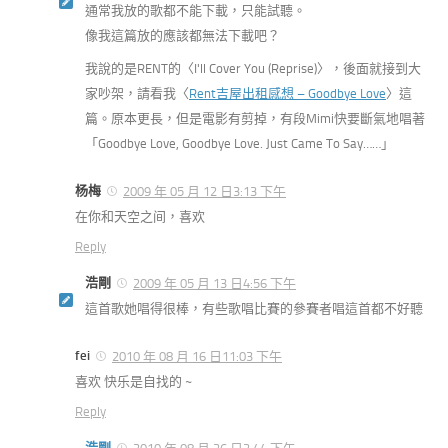
通常我放的歌都不能下載，只能試聽。
像我這篇放的應該都無法下載吧？
我說的是RENT的〈I'll Cover You (Reprise)〉，後面就接到大
家吵架，請看我〈
Rent吉屋出租感想 – Goodbye Love
〉這
篇。原本更長，但是電影有剪掉，有段Mimi快要斷氣地唱著
「Goodbye Love, Goodbye Love. Just Came To Say……」
杨梅
2009 年 05 月 12 日3:13 下午
在你和天空之间，喜欢
Reply
浩剛
2009 年 05 月 13 日4:56 下午
這首歌她唱得很棒，有些歌唱比賽的參賽者唱這首都不好聽
fei
2010 年 08 月 16 日11:03 下午
喜欢 快乐是自找的 ~
Reply
浩剛