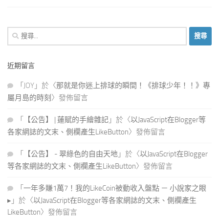
搜
尋
關
近期留言
鍵
字:
「
JOY
」於〈
那就是你迷上排球的瞬間！《排球少年！！》專
屬月島的時刻
〉發佈留言
「
【公告】 | 蓮賦的手繪雜記
」於〈
以JavaScript在Blogger等
各家網誌的文末、側欄產生LikeButton
〉發佈留言
「
【公告】 - 翠綠色的自由天地
」於〈
以JavaScript在Blogger
等各家網誌的文末、側欄產生LikeButton
〉發佈留言
「
一年多賺1萬7！我的LikeCoin被動收入盤點 － 小說家之眼
▸
」於〈
以JavaScript在Blogger等各家網誌的文末、側欄產生
LikeButton
〉發佈留言