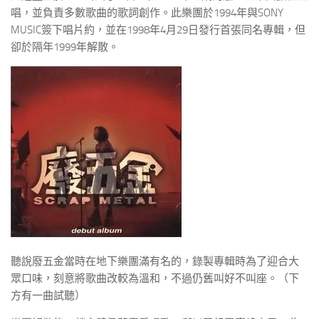
唱，並負責多數歌曲的歌詞創作。此樂團於1994年與SONY
MUSIC簽下唱片約，並在1998年4月29日發行首張同名專輯，但
卻於隔年1999年解散。
聽說廢五金當時在地下樂團滿有名的，錄製專輯時為了迎合大
眾口味，刻意將歌曲改較為溫和，不過仍舊叫好不叫座。（下
方有一曲試聽）