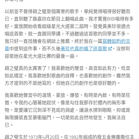
以前並不覺得趙之璧是個厲害的歌手，單純覺得唱得很好聽而
已，直到聽了路嘉欣在節目上翻唱此曲，我才驚覺BIBI唱得有多
好。當我開始收看超級星光大道第二屆時，發覺黃美珍很適合
唱這首歌，就一直跟同學講，不過聽過這首歌的同學並不多，
我只好一直找機會在網誌上推薦，終於我在一篇
寫魏如昀的文
章
中提到這件事，而不久後
美珍也真的唱了這首歌
，沒想到
卻是她在星光大道比賽的最後一曲。
趙之璧真的太厲害了！我喜歡她的聲音，高音如此有力，低音
如此穩定。我喜歡她對歌曲的詮釋，也喜歡她的創作，雖然我
方才提到的不是她寫的，但她自己的創作也是很好聽的。
我喜歡她聲音中的溫情、豪放、爆發，有時是內斂，有時是狂
傲，令我的心隨著她起伏，像是勾住我那存於體內的無形事
物，是要讓它沉到深不見底的淵處、讓淚水擠到眼眶，抑或是
無限擴張直至暴衝腦門，一切是如此自然地發生，我無法自
已。
趙之璧生於1973年4月20日。在1992年組成的廢五金樂團擔任主