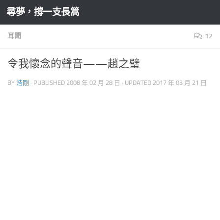
尋夢，撐一支長篙
Skip to content
耳聞
12
令我懷念的聲音——趙之璧
BY
浩剛
· PUBLISHED
2008 年 02 月 28 日
· UPDATED
2017 年 03 月 21 日