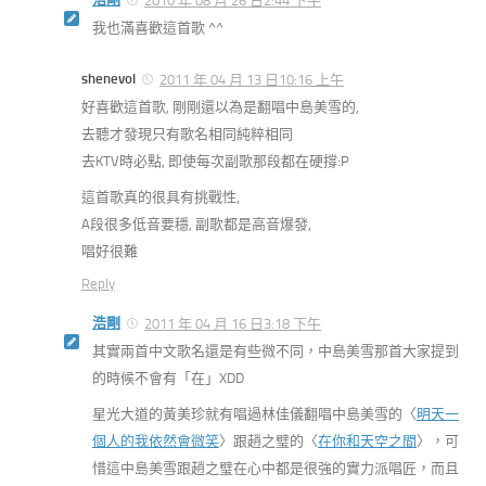
2010 年 08 月 26 日2:44 下午
我也滿喜歡這首歌 ^^
shenevol
2011 年 04 月 13 日10:16 上午
好喜歡這首歌, 剛剛還以為是翻唱中島美雪的,
去聽才發現只有歌名相同純粹相同
去KTV時必點, 即使每次副歌那段都在硬撐:P
這首歌真的很具有挑戰性,
A段很多低音要穩, 副歌都是高音爆發,
唱好很難
Reply
浩剛
2011 年 04 月 16 日3:18 下午
其實兩首中文歌名還是有些微不同，中島美雪那首大家提到
的時候不會有「在」XDD
星光大道的黃美珍就有唱過林佳儀翻唱中島美雪的〈
明天一
個人的我依然會微笑
〉跟趙之璧的〈
在你和天空之間
〉，可
惜這中島美雪跟趙之璧在心中都是很強的實力派唱匠，而且