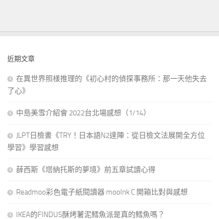
近期文章
在異世界照樣推理的《初心村的偵探事務所：那一天他失去
了心》
中島美雪介紹會 2022台北場感想（1/14）
JLPT日檢書《TRY！日本語N2達陣：從日檢文法展開全方位
學習》學習感想
薛西斯《塔納托斯的夢境》前五章試讀心得
Readmoo彩色電子紙閱讀器 mooInk C 開箱比對與感想
IKEA的FINDUS酥烤薯泥鱈魚派是真的鱈魚嗎？