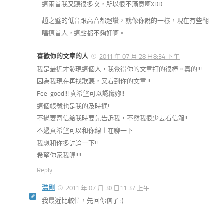
這兩首我又聽很多次，所以很不滿意啊XDD
趙之璧的低音跟高音都超讚，就像你說的一樣，現在有些翻
唱這首人，這點都不夠好啊。
喜歡你的文章的人
2011 年 07 月 28 日8:34 下午
我是最近才發現這個人，我覺得你的文章打的很棒。真的!!!
因為我現在再找歌聽，又看到你的文章!!!
Feel good!!! 真希望可以認識妳!!
這個帳號也是我的及時通!!
不過要寄信給我時要先告訴我，不然我很少去看信箱!!
不過真希望可以和你線上在聊一下
我想和你多討論一下!!
希望你家我喔!!!!
Reply
浩剛
2011 年 07 月 30 日11:37 上午
我最近比較忙，先回你信了 :)