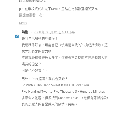
改天找來聽聽XDrz
p.s. 在學校終於看完了Rent，差點在電腦教室裡哭哭XD
還想要重看一次！
Reply
浩剛
2008 年 03 月 01 日4:13 下午
是我自己對她的評價啦！
我網路修好後，可能會把〈快樂是自找的〉換成抒情歌，這
樣才知道她的實力啊！
不過我覺得音樂放太多了，這樣會不會反而不容易勾起大家
購買的慾望？
可是也不好買了。
另外，Rent超讚！我看會哭欸！
So With A Thousand Sweet Kisses I'll Cover You
Five Hundred Twenty-Five Thousand Six Hundred Minutes
多麼令人動容，但卻接到Goodbye Love…（電影有剪掉片段）
真的是感人的音樂感人的劇情，哭哭。
——–