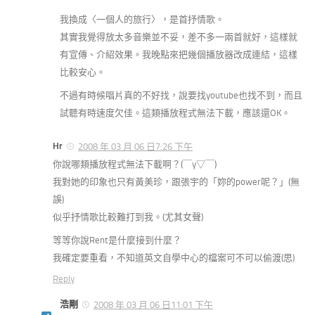
我換成〈一個人的旅行〉，是首抒情歌。
其實我覺得放太多音樂並不妥，差不多一兩首就好，這樣就
有宣傳、介紹效果。我晚點來把幾個播放器改成連結，這樣
比較安心。
不過有時候唱片真的不好找，說要找youtube也找不到，而且
試聽有時速度欠佳。這類播放程式無法下載，應該還OK。
Hr
2008 年 03 月 06 日7:26 下午
你說哪類播放程式無法下載啊？(￣y▽￣)
我對她的印象也只有黃美珍，跟張宇的「妳的power呢？」(無
誤)
似乎抒情歌比較難打到我。(尤其女聲)
等等你說Rent是什麼接到什麼？
我確定要重看，不知道英文自學中心的檔案可不可以偷渡(思)
Reply
浩剛
2008 年 03 月 06 日11:01 下午