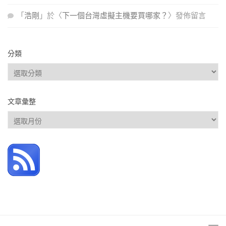
「
浩剛
」於〈
下一個台灣虛擬主機要買哪家？
〉發佈留言
分類
分
類
文章彙整
文
章
彙
整