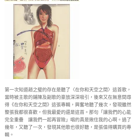
第一次知道趙之璧的存在是聽了〈在你和天空之間〉這首歌，
當時被主歌的鋪陳及副歌的豪放深深吸引，後來又在無意間尋
得《在你和天空之間》這張專輯，興奮地聽了幾次，發現雖然
整張我都很喜歡，但我最愛的還是這首。那句「讓我們的心能
完全重疊 讓我們一起再冒險」唱的真是揪住我的心啊。過了
幾年，又聽了一次，發現其他歌也很好聽，是張值得購買的專
輯。