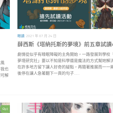
眼讀
2021 年 07 月 24 日
薛西斯《塔納托斯的夢境》前五章試讀
劇情從似乎有睡眠障礙的主角開始，一路發展到學校
夢境研究社」要以不知是科學還是魔法的方式幫她解
說風
在許多地方留下讓人好奇的疑點，再隨著推展而一一
時我也
後停在讓人急著翻下一頁的句子……
理可解
0