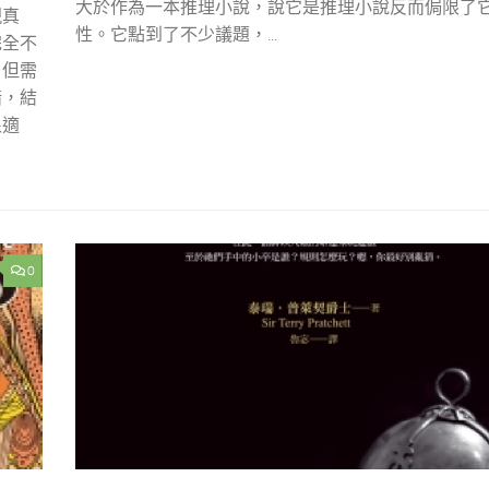
大於作為一本推理小說，說它是推理小說反而侷限了
現真
性。它點到了不少議題，...
完全不
，但需
錯，結
很適
0