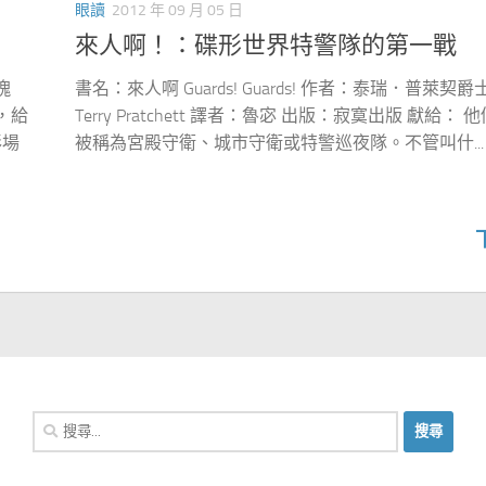
眼讀
2012 年 09 月 05 日
來人啊！：碟形世界特警隊的第一戰
瑰
書名：來人啊 Guards! Guards! 作者：泰瑞．普萊契爵士 
時，給
Terry Pratchett 譯者：魯宓 出版：寂寞出版 獻給： 
彩場
被稱為宮殿守衛、城市守衛或特警巡夜隊。不管叫什...
搜
尋
關