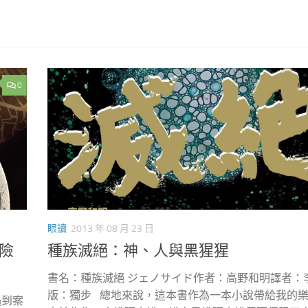
0
眼讀
2013 年 08 月 23 日
險
種族滅絕：神、人與黑猩猩
書名：種族滅絕 ジェノサイド作者：高野和明譯者：
版：獨步 總地來說，這本書作為一本小說帶給我的
遇到案