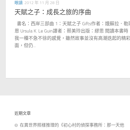
眼讀
2012 年 11 月 28 日
天賦之子：成長之旅的序曲
書名：西岸三部曲 1：天賦之子 Gifts作者：娥蘇拉．勒
恩 Ursula K. Le Guin譯者：蔡美玲出版：繆思 閱讀本書
我一種不急不徐的感覺，雖然故事並沒有高潮迭起的精
面，但仍...
近期文章
在異世界照樣推理的《初心村的偵探事務所：那一天他