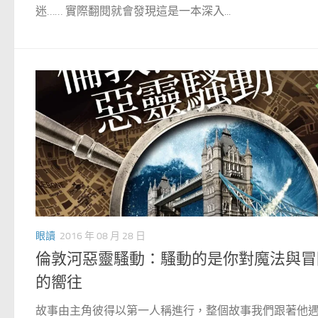
迷…… 實際翻閱就會發現這是一本深入...
眼讀
2016 年 08 月 28 日
倫敦河惡靈騷動：騷動的是你對魔法與冒
的嚮往
故事由主角彼得以第一人稱進行，整個故事我們跟著他