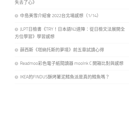
失去了心》
中島美雪介紹會 2022台北場感想（1/14）
JLPT日檢書《TRY！日本語N2達陣：從日檢文法展開全
方位學習》學習感想
薛西斯《塔納托斯的夢境》前五章試讀心得
Readmoo彩色電子紙閱讀器 mooInk C 開箱比對與感想
IKEA的FINDUS酥烤薯泥鱈魚派是真的鱈魚嗎？