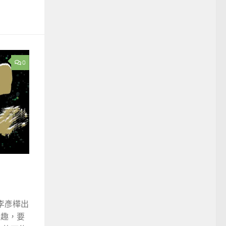
0
李彥樺出
樂趣，要