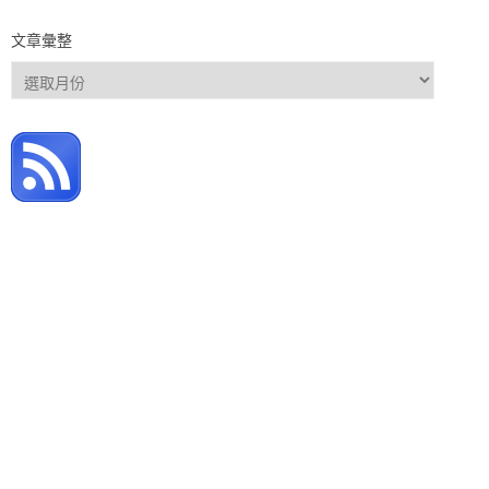
文章彙整
文
章
彙
整