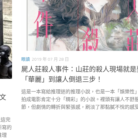
眼讀
2019 年 07 月 28 日
屍人莊殺人事件：山莊的殺人現場就是
「華麗」到讓人倒退三步！
這是一本寫給推理迷的推理小說，也是一本「娛樂性
文
拍成電影肯定十分「精彩」的小說。裡頭有讓人不舒
節，但劇情的轉折與緊張感，刷淡了那黏膩不悅的感
但這完
所寫的
推理