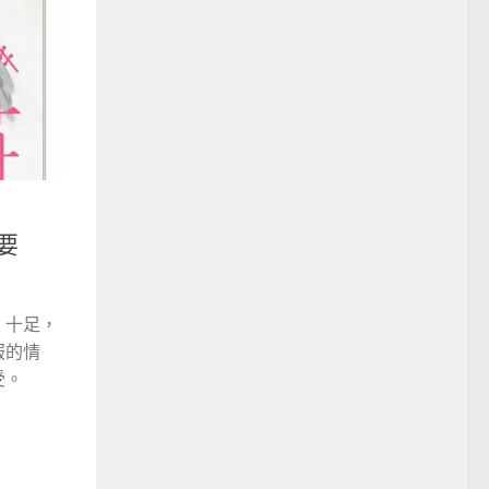
要
」十足，
服的情
受。