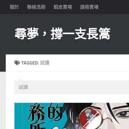
關於
聯絡浩剛
蝦皮賣場
讀冊賣場
Skip to content
尋夢，撐一支長篙
TAGGED:
試讀
試讀