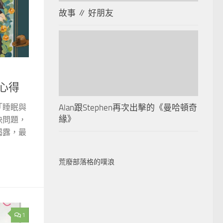
故事 ∥ 好朋友
心得
「睡眠與
Alan跟Stephen再次出擊的《曼哈頓奇
緣》
決問題，
揭露，最
荒廢部落格的噗浪
1