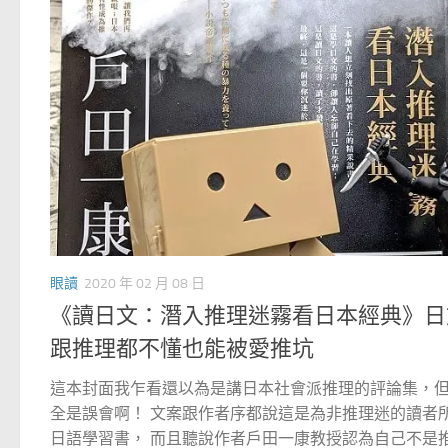
眼讀
2020 年 02 月 08 日
《讀日文：潛入推理迷霧看日本經典》日
跟推理都不懂也能被愛推坑
這本封面我乍看還以為是講日本社會派推理的評論集，
全是誤會啊！ 文案跟作者序都說這是為非推理迷的讀者
日語學習書， 而且聽說作者戶田一康教授認為自己不是