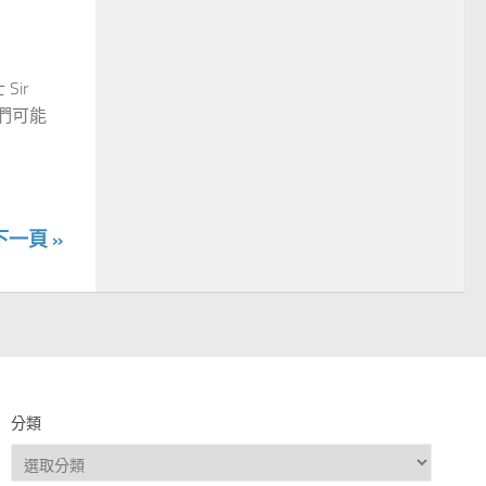
Sir
他們可能
下一頁 »
分類
分
類