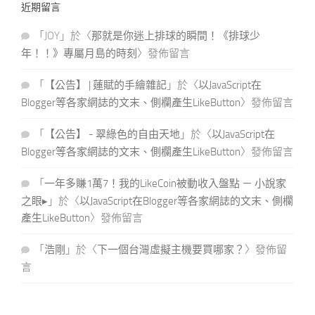
近期留言
鍵
字:
「
JOY
」於〈
那就是你迷上排球的瞬間！《排球少
年！！》專屬月島的時刻
〉發佈留言
「
【公告】 | 蓮賦的手繪雜記
」於〈
以JavaScript在
Blogger等各家網誌的文末、側欄產生LikeButton
〉發佈留言
「
【公告】 - 翠綠色的自由天地
」於〈
以JavaScript在
Blogger等各家網誌的文末、側欄產生LikeButton
〉發佈留言
「
一年多賺1萬7！我的LikeCoin被動收入盤點 － 小說家
之眼▸
」於〈
以JavaScript在Blogger等各家網誌的文末、側欄
產生LikeButton
〉發佈留言
「
浩剛
」於〈
下一個台灣虛擬主機要買哪家？
〉發佈留
言