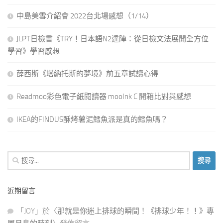
中島美雪介紹會 2022台北場感想（1/14）
JLPT日檢書《TRY！日本語N2達陣：從日檢文法展開全方位
學習》學習感想
薛西斯《塔納托斯的夢境》前五章試讀心得
Readmoo彩色電子紙閱讀器 mooInk C 開箱比對與感想
IKEA的FINDUS酥烤薯泥鱈魚派是真的鱈魚嗎？
搜
尋
關
近期留言
鍵
字:
「
JOY
」於〈
那就是你迷上排球的瞬間！《排球少年！！》專