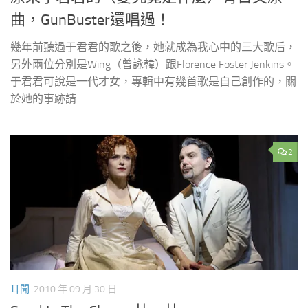
曲，GunBuster還唱過！
幾年前聽過于君君的歌之後，她就成為我心中的三大歌后，
另外兩位分別是Wing（曾詠韓）跟Florence Foster Jenkins。
于君君可說是一代才女，專輯中有幾首歌是自己創作的，關
於她的事跡請...
2
耳聞
2010 年 09 月 30 日