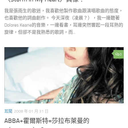
我是張雨生的歌迷，我喜歡他製作歌曲跟演唱歌曲的態度，
也喜歡他的詞曲創作。 今天深夜（凌晨？），我一邊聽著
Dolores Keane的音樂，一邊看書，耳邊突然響起一段耳熟的
旋律，但卻不是我熟悉的歌詞，而...
0
耳聞
2008 年 01 月 31 日
ABBA+霍爾斯特=莎拉布萊曼的