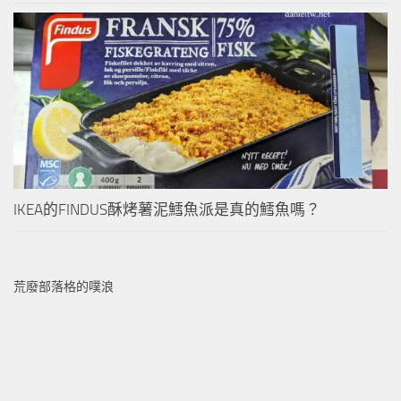
IKEA的FINDUS酥烤薯泥鱈魚派是真的鱈魚嗎？
荒廢部落格的噗浪