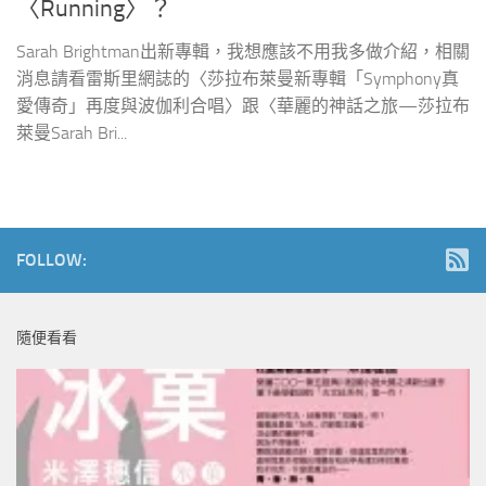
〈Running〉？
Sarah Brightman出新專輯，我想應該不用我多做介紹，相關
消息請看雷斯里網誌的〈莎拉布萊曼新專輯「Symphony真
愛傳奇」再度與波伽利合唱〉跟〈華麗的神話之旅—莎拉布
萊曼Sarah Bri...
FOLLOW:
隨便看看