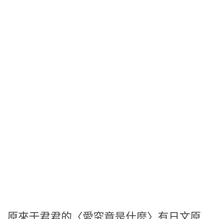
原來于君君的〈愛究竟是什麼〉有日文原