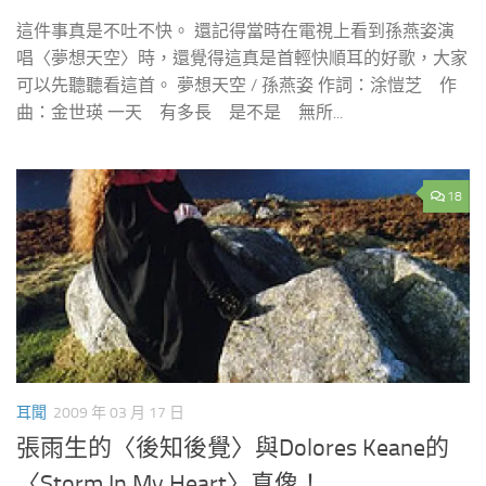
這件事真是不吐不快。 還記得當時在電視上看到孫燕姿演
唱〈夢想天空〉時，還覺得這真是首輕快順耳的好歌，大家
可以先聽聽看這首。 夢想天空 / 孫燕姿 作詞：涂愷芝 作
曲：金世瑛 一天 有多長 是不是 無所...
18
耳聞
2009 年 03 月 17 日
張雨生的〈後知後覺〉與Dolores Keane的
〈Storm In My Heart〉真像！